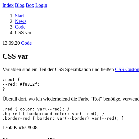
Index
Blog
Box
Login
Start
News
Code
CSS var
13.09.20
Code
CSS var
Variablen sind ein Teil der CSS Spezifikation und heißen
CSS Custom
:root {

--red: #f8312f;

}
Überall dort, wo ich wiederholend die Farbe "Rot" benötige, verwen
.red { color: var(--red); }

.bg-red { background-color: var(--red); }

1760 Klicks
#608