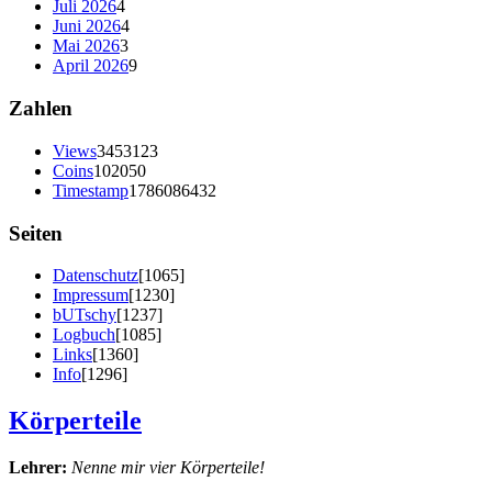
Juli 2026
4
Juni 2026
4
Mai 2026
3
April 2026
9
Zahlen
Views
3453123
Coins
102050
Timestamp
1786086432
Seiten
Datenschutz
[1065]
Impressum
[1230]
bUTschy
[1237]
Logbuch
[1085]
Links
[1360]
Info
[1296]
Körperteile
Lehrer:
Nenne mir vier Körperteile!