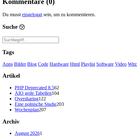
Kommentare (0)
Du musst
eingeloggt
sein, um zu kommentieren.
Suche
㋡
Tags
Apps
Bilder
Blog
Code
Hardware
Html
Playlist
Software
Video
Witz
Artikel
PHP Deprecated 8.5
62
AIO geile Tabellen
104
Oversharing
122
Eine polnische Studie
203
Wochenplan
207
Archiv
August 2026
1