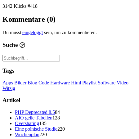
3142 Klicks
#418
Kommentare (0)
Du musst
eingeloggt
sein, um zu kommentieren.
Suche
㋡
Tags
Apps
Bilder
Blog
Code
Hardware
Html
Playlist
Software
Video
Witzig
Artikel
PHP Deprecated 8.5
84
AIO geile Tabellen
128
Oversharing
135
Eine polnische Studie
220
Wochenplan
220