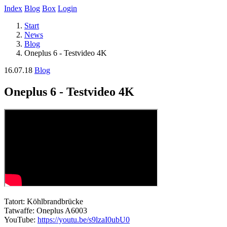
Index
Blog
Box
Login
Start
News
Blog
Oneplus 6 - Testvideo 4K
16.07.18
Blog
Oneplus 6 - Testvideo 4K
Tatort: Köhlbrandbrücke
Tatwaffe: Oneplus A6003
YouTube:
https://youtu.be/s9lzaI0ubU0