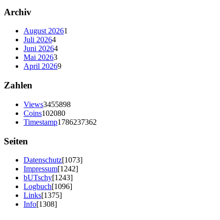
Archiv
August 2026
1
Juli 2026
4
Juni 2026
4
Mai 2026
3
April 2026
9
Zahlen
Views
3455898
Coins
102080
Timestamp
1786237362
Seiten
Datenschutz
[1073]
Impressum
[1242]
bUTschy
[1243]
Logbuch
[1096]
Links
[1375]
Info
[1308]