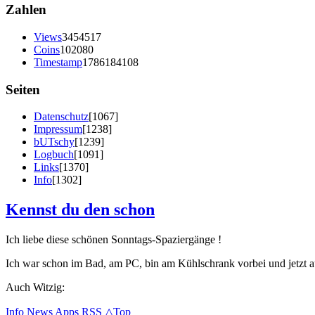
Zahlen
Views
3454517
Coins
102080
Timestamp
1786184108
Seiten
Datenschutz
[1067]
Impressum
[1238]
bUTschy
[1239]
Logbuch
[1091]
Links
[1370]
Info
[1302]
Kennst du den schon
Ich liebe diese schönen Sonntags-Spaziergänge !
Ich war schon im Bad, am PC, bin am Kühlschrank vorbei und jetzt a
Auch Witzig:
Info
News
Apps
RSS
△Top