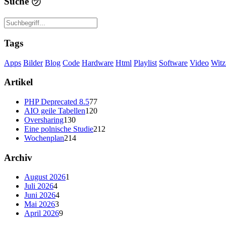
Suche
㋡
Tags
Apps
Bilder
Blog
Code
Hardware
Html
Playlist
Software
Video
Witz
Artikel
PHP Deprecated 8.5
77
AIO geile Tabellen
120
Oversharing
130
Eine polnische Studie
212
Wochenplan
214
Archiv
August 2026
1
Juli 2026
4
Juni 2026
4
Mai 2026
3
April 2026
9