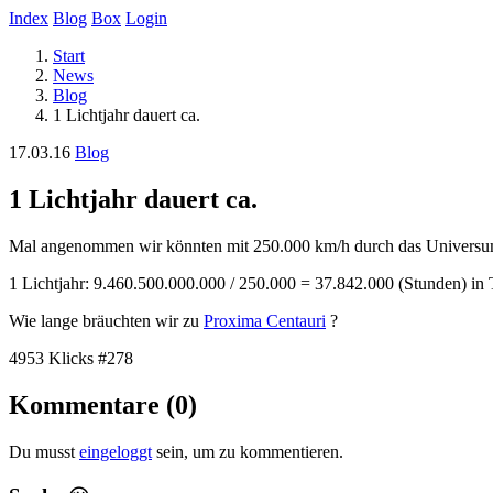
Index
Blog
Box
Login
Start
News
Blog
1 Lichtjahr dauert ca.
17.03.16
Blog
1 Lichtjahr dauert ca.
Mal angenommen wir könnten mit 250.000 km/h durch das Universum r
1 Lichtjahr: 9.460.500.000.000 / 250.000 = 37.842.000 (Stunden) in
Wie lange bräuchten wir zu
Proxima Centauri
?
4953 Klicks
#278
Kommentare (0)
Du musst
eingeloggt
sein, um zu kommentieren.