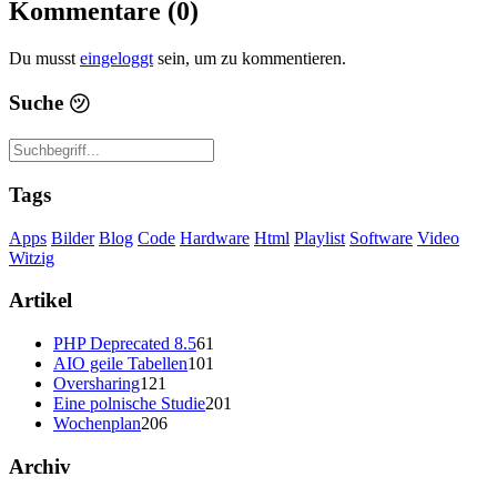
Kommentare (0)
Du musst
eingeloggt
sein, um zu kommentieren.
Suche
㋡
Tags
Apps
Bilder
Blog
Code
Hardware
Html
Playlist
Software
Video
Witzig
Artikel
PHP Deprecated 8.5
61
AIO geile Tabellen
101
Oversharing
121
Eine polnische Studie
201
Wochenplan
206
Archiv