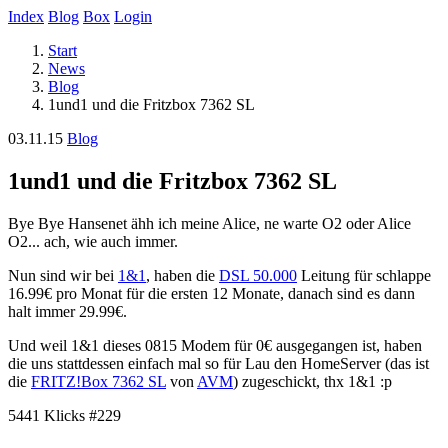
Index
Blog
Box
Login
Start
News
Blog
1und1 und die Fritzbox 7362 SL
03.11.15
Blog
1und1 und die Fritzbox 7362 SL
Bye Bye Hansenet ähh ich meine Alice, ne warte O2 oder Alice
O2... ach, wie auch immer.
Nun sind wir bei
1&1
, haben die
DSL 50.000
Leitung für schlappe
16.99€ pro Monat für die ersten 12 Monate, danach sind es dann
halt immer 29.99€.
Und weil 1&1 dieses 0815 Modem für 0€ ausgegangen ist, haben
die uns stattdessen einfach mal so für Lau den HomeServer (das ist
die
FRITZ!Box 7362 SL
von
AVM
) zugeschickt, thx 1&1 :p
5441 Klicks
#229