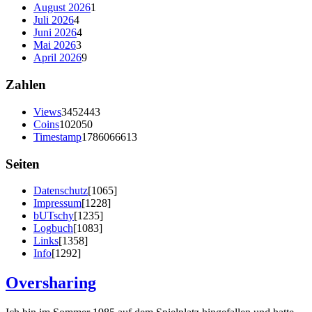
August 2026
1
Juli 2026
4
Juni 2026
4
Mai 2026
3
April 2026
9
Zahlen
Views
3452443
Coins
102050
Timestamp
1786066613
Seiten
Datenschutz
[1065]
Impressum
[1228]
bUTschy
[1235]
Logbuch
[1083]
Links
[1358]
Info
[1292]
Oversharing