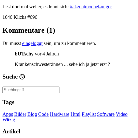
Lest dort mal weiter, es lohnt sich:
#akzentmoebel-unger
1646 Klicks
#696
Kommentare (1)
Du musst
eingeloggt
sein, um zu kommentieren.
bUTschy
vor 4 Jahren
Krankenschwester:innen ... sehe ich ja jetzt erst ?
Suche
㋡
Tags
Apps
Bilder
Blog
Code
Hardware
Html
Playlist
Software
Video
Witzig
Artikel