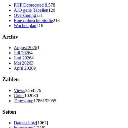
PHP Deprecated 8.5
78
AIO geile Tabellen
120
Oversharing
131
Eine polnische Studie
213
Wochenplan
216
Archiv
August 2026
1
Juli 2026
4
Juni 2026
4
Mai 2026
3
April 2026
9
Zahlen
Views
3454576
Coins
102080
Timestamp
1786192055
Seiten
Datenschutz
[1067]
Impressum
[1238]