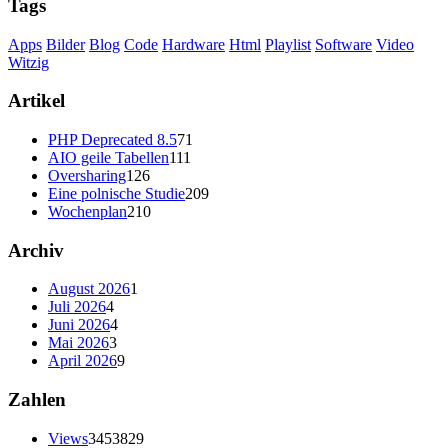
Tags
Apps
Bilder
Blog
Code
Hardware
Html
Playlist
Software
Video
Witzig
Artikel
PHP Deprecated 8.5
71
AIO geile Tabellen
111
Oversharing
126
Eine polnische Studie
209
Wochenplan
210
Archiv
August 2026
1
Juli 2026
4
Juni 2026
4
Mai 2026
3
April 2026
9
Zahlen
Views
3453829