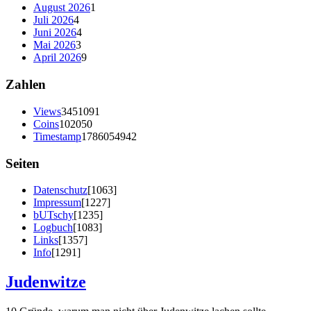
August 2026
1
Juli 2026
4
Juni 2026
4
Mai 2026
3
April 2026
9
Zahlen
Views
3451091
Coins
102050
Timestamp
1786054942
Seiten
Datenschutz
[1063]
Impressum
[1227]
bUTschy
[1235]
Logbuch
[1083]
Links
[1357]
Info
[1291]
Judenwitze