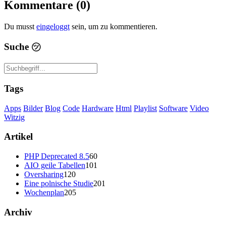
Kommentare (0)
Du musst
eingeloggt
sein, um zu kommentieren.
Suche
㋡
Tags
Apps
Bilder
Blog
Code
Hardware
Html
Playlist
Software
Video
Witzig
Artikel
PHP Deprecated 8.5
60
AIO geile Tabellen
101
Oversharing
120
Eine polnische Studie
201
Wochenplan
205
Archiv