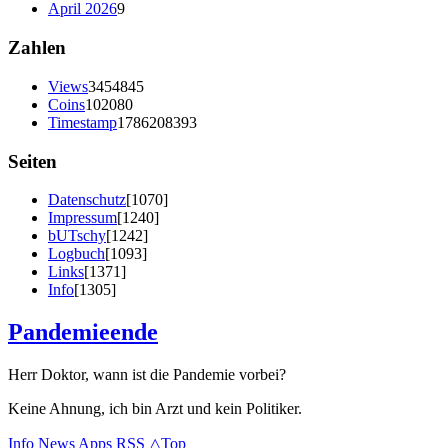
April 2026
9
Zahlen
Views
3454845
Coins
102080
Timestamp
1786208393
Seiten
Datenschutz
[1070]
Impressum
[1240]
bUTschy
[1242]
Logbuch
[1093]
Links
[1371]
Info
[1305]
Pandemieende
Herr Doktor, wann ist die Pandemie vorbei?
Keine Ahnung, ich bin Arzt und kein Politiker.
Info
News
Apps
RSS
△Top