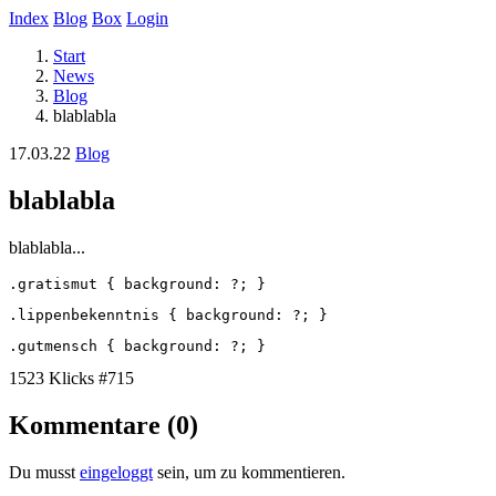
Index
Blog
Box
Login
Start
News
Blog
blablabla
17.03.22
Blog
blablabla
blablabla...
1523 Klicks
#715
Kommentare (0)
Du musst
eingeloggt
sein, um zu kommentieren.