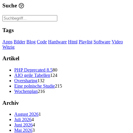
Suche
㋡
Tags
Apps
Bilder
Blog
Code
Hardware
Html
Playlist
Software
Video
Witzig
Artikel
PHP Deprecated 8.5
80
AIO geile Tabellen
124
Oversharing
132
Eine polnische Studie
215
Wochenplan
216
Archiv
August 2026
1
Juli 2026
4
Juni 2026
4
Mai 2026
3