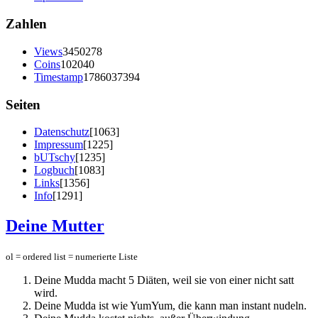
Zahlen
Views
3450278
Coins
102040
Timestamp
1786037394
Seiten
Datenschutz
[1063]
Impressum
[1225]
bUTschy
[1235]
Logbuch
[1083]
Links
[1356]
Info
[1291]
Deine Mutter
ol = ordered list = numerierte Liste
Deine Mudda macht 5 Diäten, weil sie von einer nicht satt
wird.
Deine Mudda ist wie YumYum, die kann man instant nudeln.