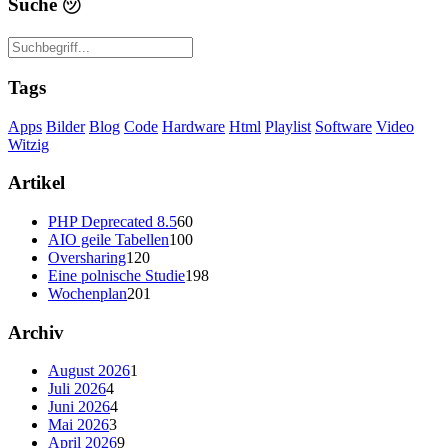
Suche
㋡
Tags
Apps
Bilder
Blog
Code
Hardware
Html
Playlist
Software
Video
Witzig
Artikel
PHP Deprecated 8.5
60
AIO geile Tabellen
100
Oversharing
120
Eine polnische Studie
198
Wochenplan
201
Archiv
August 2026
1
Juli 2026
4
Juni 2026
4
Mai 2026
3
April 2026
9