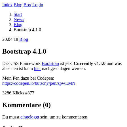
Index
Blog
Box
Login
Start
News
Blog
Bootstrap 4.1.0
20.04.18
Blog
Bootstrap 4.1.0
Das CSS Framework
Bootstrap
ist jetzt
Currently v4.1.0
und was
alles neu ist kann
hier
nachgeschlagen werden.
Mein Pen dazu bei Codepen:
https://codepen.io/butschy/pen/zpwEMN
3286 Klicks
#377
Kommentare (0)
Du musst
eingeloggt
sein, um zu kommentieren.