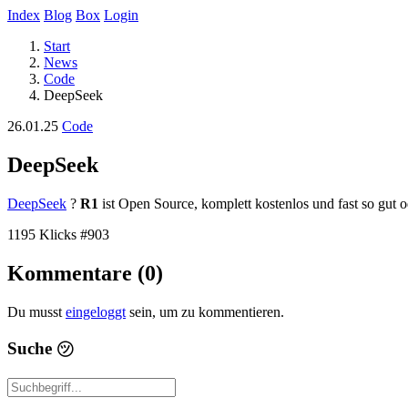
Index
Blog
Box
Login
Start
News
Code
DeepSeek
26.01.25
Code
DeepSeek
DeepSeek
?
R1
ist Open Source, komplett kostenlos und fast so gut 
1195 Klicks
#903
Kommentare (0)
Du musst
eingeloggt
sein, um zu kommentieren.
Suche
㋡