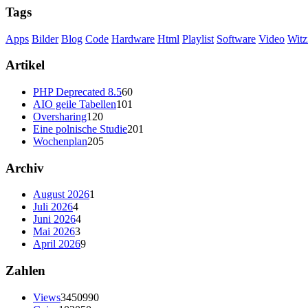
Tags
Apps
Bilder
Blog
Code
Hardware
Html
Playlist
Software
Video
Witz
Artikel
PHP Deprecated 8.5
60
AIO geile Tabellen
101
Oversharing
120
Eine polnische Studie
201
Wochenplan
205
Archiv
August 2026
1
Juli 2026
4
Juni 2026
4
Mai 2026
3
April 2026
9
Zahlen
Views
3450990