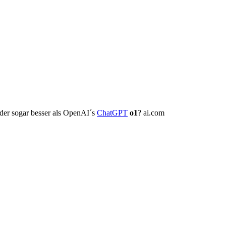
oder sogar besser als OpenAI´s
ChatGPT
o1
? ai.com