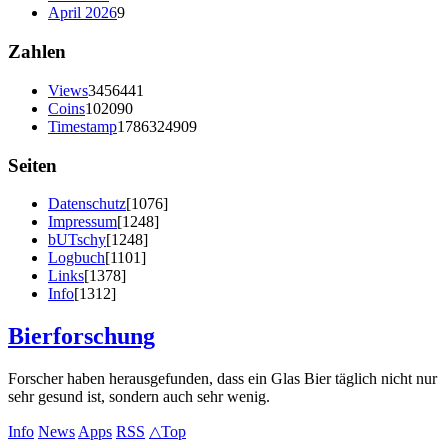
April 2026
9
Zahlen
Views
3456441
Coins
102090
Timestamp
1786324909
Seiten
Datenschutz
[1076]
Impressum
[1248]
bUTschy
[1248]
Logbuch
[1101]
Links
[1378]
Info
[1312]
Bierforschung
Forscher haben herausgefunden, dass ein Glas Bier täglich nicht nur
sehr gesund ist, sondern auch sehr wenig.
Info
News
Apps
RSS
△Top