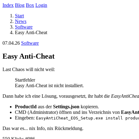
Index
Blog
Box
Login
Start
News
Software
Easy Anti-Cheat
07.04.26
Software
Easy Anti-Cheat
Last Chaos will nicht weil:
Startfehler
Easy Anti-Cheat ist nicht installiert.
Dann habe ich eine Lösung, vorausgesetzt, ihr habt die
EasyAntiChea
ProductId
aus der
Settings.json
kopieren.
CMD (Administrator) öffnen und ins Verzeichnis von
EasyAnt
Eingeben:
EasyAntiCheat_EOS_Setup.exe install produ
Das war es... nix Info, nix Rückmeldung.
550 Klicks
#986