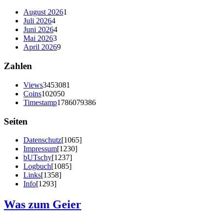
August 2026
1
Juli 2026
4
Juni 2026
4
Mai 2026
3
April 2026
9
Zahlen
Views
3453081
Coins
102050
Timestamp
1786079386
Seiten
Datenschutz
[1065]
Impressum
[1230]
bUTschy
[1237]
Logbuch
[1085]
Links
[1358]
Info
[1293]
Was zum Geier