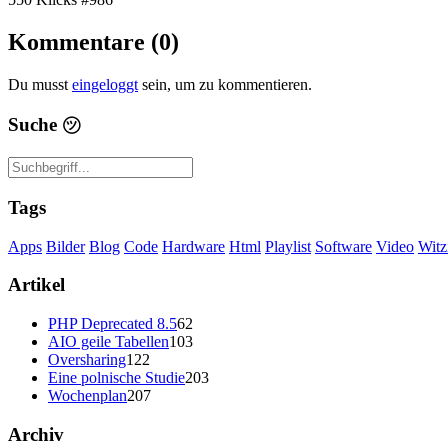
Kommentare (0)
Du musst
eingeloggt
sein, um zu kommentieren.
Suche
㋡
Tags
Apps
Bilder
Blog
Code
Hardware
Html
Playlist
Software
Video
Witz
Artikel
PHP Deprecated 8.5
62
AIO geile Tabellen
103
Oversharing
122
Eine polnische Studie
203
Wochenplan
207
Archiv