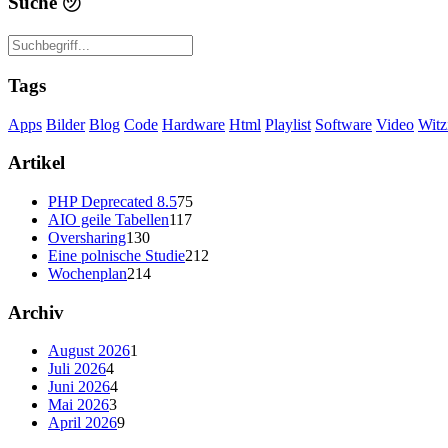
Suche
㋡
Tags
Apps
Bilder
Blog
Code
Hardware
Html
Playlist
Software
Video
Witz
Artikel
PHP Deprecated 8.5
75
AIO geile Tabellen
117
Oversharing
130
Eine polnische Studie
212
Wochenplan
214
Archiv
August 2026
1
Juli 2026
4
Juni 2026
4
Mai 2026
3
April 2026
9