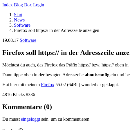
Index
Blog
Box
Login
Start
News
Software
Firefox soll https:// in der Adresszeile anzeigen
19.08.17
Software
Firefox soll https:// in der Adresszeile anz
Möchtest du auch, das Firefox das Präfix https:// bzw. https:// oben i
Dann tippe oben in der besagten Adresszeile
about:config
ein und bes
Hat hier mit meinem
Firefox
55.02 (64Bit) wunderbar geklappt.
4816 Klicks
#336
Kommentare (0)
Du musst
eingeloggt
sein, um zu kommentieren.