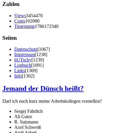
Zahlen
Views
3454470
Coins
102080
Timestamp
1786172340
Seiten
Datenschutz
[1067]
Impressum
[1238]
bUTschy
[1239]
Logbuch
[1091]
Links
[1369]
Info
[1302]
Jemand der Dünsch heißt?
Darf ich euch kurz meine Arbeitskollegen vorstellen?
Sergej Fährlich
Ali Gator
R. Satzmann
Axel Schweiß
Andi Arbeit