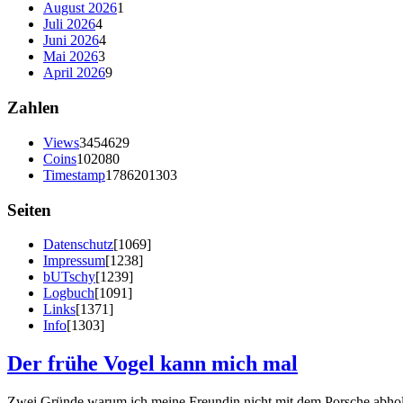
August 2026
1
Juli 2026
4
Juni 2026
4
Mai 2026
3
April 2026
9
Zahlen
Views
3454629
Coins
102080
Timestamp
1786201303
Seiten
Datenschutz
[1069]
Impressum
[1238]
bUTschy
[1239]
Logbuch
[1091]
Links
[1371]
Info
[1303]
Der frühe Vogel kann mich mal
Zwei Gründe warum ich meine Freundin nicht mit dem Porsche abho