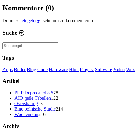
Kommentare (0)
Du musst
eingeloggt
sein, um zu kommentieren.
Suche
㋡
Tags
Apps
Bilder
Blog
Code
Hardware
Html
Playlist
Software
Video
Witz
Artikel
PHP Deprecated 8.5
78
AIO geile Tabellen
122
Oversharing
131
Eine polnische Studie
214
Wochenplan
216
Archiv