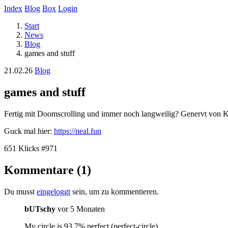
Index
Blog
Box
Login
Start
News
Blog
games and stuff
21.02.26
Blog
games and stuff
Fertig mit Doomscrolling und immer noch langweilig? Genervt von KI
Guck mal hier:
https://neal.fun
651 Klicks
#971
Kommentare (1)
Du musst
eingeloggt
sein, um zu kommentieren.
bUTschy
vor 5 Monaten
My circle is 93.7% perfect (perfect-circle)