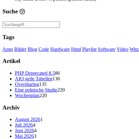
Suche
㋡
Tags
Apps
Bilder
Blog
Code
Hardware
Html
Playlist
Software
Video
Witz
Artikel
PHP Deprecated 8.5
86
AIO geile Tabellen
130
Oversharing
135
Eine polnische Studie
220
Wochenplan
220
Archiv
August 2026
1
Juli 2026
4
Juni 2026
4
Mai 2026
3