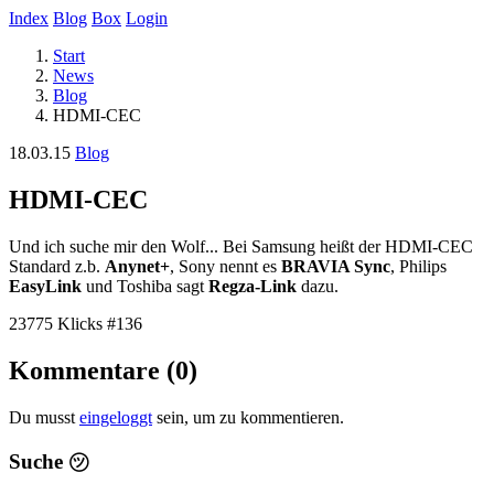
Index
Blog
Box
Login
Start
News
Blog
HDMI-CEC
18.03.15
Blog
HDMI-CEC
Und ich suche mir den Wolf... Bei Samsung heißt der HDMI-CEC
Standard z.b.
Anynet+
, Sony nennt es
BRAVIA Sync
, Philips
EasyLink
und Toshiba sagt
Regza-Link
dazu.
23775 Klicks
#136
Kommentare (0)
Du musst
eingeloggt
sein, um zu kommentieren.
Suche
㋡