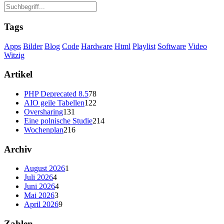
Tags
Apps
Bilder
Blog
Code
Hardware
Html
Playlist
Software
Video
Witzig
Artikel
PHP Deprecated 8.5
78
AIO geile Tabellen
122
Oversharing
131
Eine polnische Studie
214
Wochenplan
216
Archiv
August 2026
1
Juli 2026
4
Juni 2026
4
Mai 2026
3
April 2026
9
Zahlen