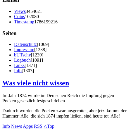
Views
3454621
Coins
102080
Timestamp
1786199216
Seiten
Datenschutz
[1069]
Impressum
[1238]
bUTschy
[1239]
Logbuch
[1091]
Links
[1371]
Info
[1303]
Was viele nicht wissen
Im Jahr 1874 wurde im Deutschen Reich die Impfung gegen
Pocken gesetzlich festgeschrieben.
Dadurch wurden die Pocken zwar ausgerottet, aber jetzt kommt der
Hammer: Alle, die sich 1874 impfen ließen, sind heute tot. Alle!
Info
News
Apps
RSS
△Top