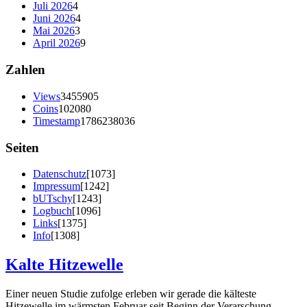
Juli 2026
4
Juni 2026
4
Mai 2026
3
April 2026
9
Zahlen
Views
3455905
Coins
102080
Timestamp
1786238036
Seiten
Datenschutz
[1073]
Impressum
[1242]
bUTschy
[1243]
Logbuch
[1096]
Links
[1375]
Info
[1308]
Kalte Hitzewelle
Einer neuen Studie zufolge erleben wir gerade die kälteste
Hitzewelle im wärmsten Februar seit Beginn der Verarschung.