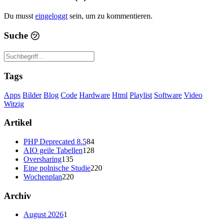
Du musst
eingeloggt
sein, um zu kommentieren.
Suche
㋡
Tags
Apps
Bilder
Blog
Code
Hardware
Html
Playlist
Software
Video
Witzig
Artikel
PHP Deprecated 8.5
84
AIO geile Tabellen
128
Oversharing
135
Eine polnische Studie
220
Wochenplan
220
Archiv
August 2026
1