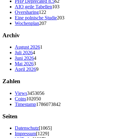
PHP Deprecated 8.5
62
AIO geile Tabellen
103
Oversharing
122
Eine polnische Studie
203
Wochenplan
207
Archiv
August 2026
1
Juli 2026
4
Juni 2026
4
Mai 2026
3
April 2026
9
Zahlen
Views
3453056
Coins
102050
Timestamp
1786073842
Seiten
Datenschutz
[1065]
Impressum
[1229]