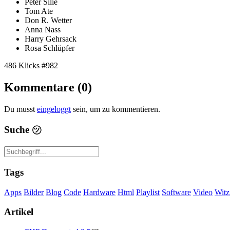
Peter Silie
Tom Ate
Don R. Wetter
Anna Nass
Harry Gehrsack
Rosa Schlüpfer
486 Klicks
#982
Kommentare (0)
Du musst
eingeloggt
sein, um zu kommentieren.
Suche
㋡
Tags
Apps
Bilder
Blog
Code
Hardware
Html
Playlist
Software
Video
Witz
Artikel