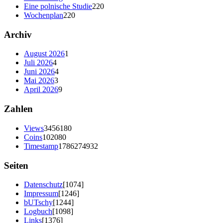
Eine polnische Studie
220
Wochenplan
220
Archiv
August 2026
1
Juli 2026
4
Juni 2026
4
Mai 2026
3
April 2026
9
Zahlen
Views
3456180
Coins
102080
Timestamp
1786274932
Seiten
Datenschutz
[1074]
Impressum
[1246]
bUTschy
[1244]
Logbuch
[1098]
Links
[1376]