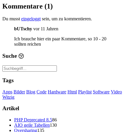
Kommentare (1)
Du musst
eingeloggt
sein, um zu kommentieren.
bUTschy
vor 11 Jahren
Ich brauche hier ein paar Kommentare, so 10 - 20
sollten reichen
Suche
㋡
Tags
Apps
Bilder
Blog
Code
Hardware
Html
Playlist
Software
Video
Witzig
Artikel
PHP Deprecated 8.5
86
AIO geile Tabellen
130
Oversharing
135