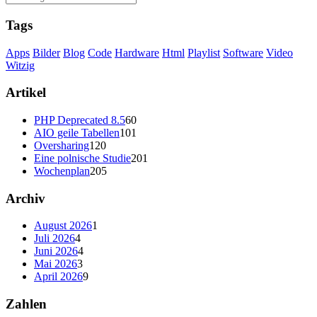
Tags
Apps
Bilder
Blog
Code
Hardware
Html
Playlist
Software
Video
Witzig
Artikel
PHP Deprecated 8.5
60
AIO geile Tabellen
101
Oversharing
120
Eine polnische Studie
201
Wochenplan
205
Archiv
August 2026
1
Juli 2026
4
Juni 2026
4
Mai 2026
3
April 2026
9
Zahlen