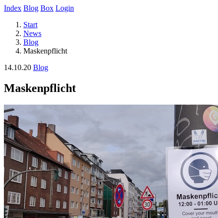
Index
Blog
Box
Login
Start
News
Blog
Maskenpflicht
14.10.20
Blog
Maskenpflicht