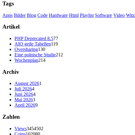
Tags
Apps
Bilder
Blog
Code
Hardware
Html
Playlist
Software
Video
Witz
Artikel
PHP Deprecated 8.5
77
AIO geile Tabellen
119
Oversharing
130
Eine polnische Studie
212
Wochenplan
214
Archiv
August 2026
1
Juli 2026
4
Juni 2026
4
Mai 2026
3
April 2026
9
Zahlen
Views
3454502
Coins
102080