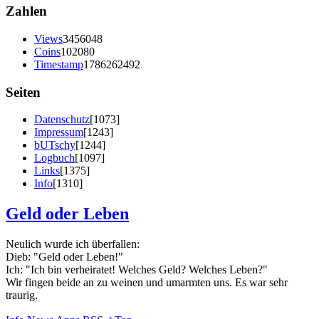
Zahlen
Views
3456048
Coins
102080
Timestamp
1786262492
Seiten
Datenschutz
[1073]
Impressum
[1243]
bUTschy
[1244]
Logbuch
[1097]
Links
[1375]
Info
[1310]
Geld oder Leben
Neulich wurde ich überfallen:
Dieb: "Geld oder Leben!"
Ich: "Ich bin verheiratet! Welches Geld? Welches Leben?"
Wir fingen beide an zu weinen und umarmten uns. Es war sehr
traurig.