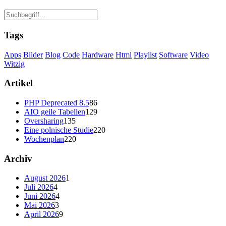
Tags
Apps
Bilder
Blog
Code
Hardware
Html
Playlist
Software
Video
Witzig
Artikel
PHP Deprecated 8.5
86
AIO geile Tabellen
129
Oversharing
135
Eine polnische Studie
220
Wochenplan
220
Archiv
August 2026
1
Juli 2026
4
Juni 2026
4
Mai 2026
3
April 2026
9