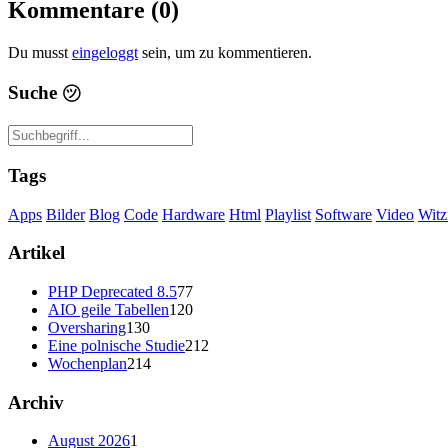
Kommentare (0)
Du musst
eingeloggt
sein, um zu kommentieren.
Suche
㋡
Tags
Apps
Bilder
Blog
Code
Hardware
Html
Playlist
Software
Video
Witz
Artikel
PHP Deprecated 8.5
77
AIO geile Tabellen
120
Oversharing
130
Eine polnische Studie
212
Wochenplan
214
Archiv
August 2026
1