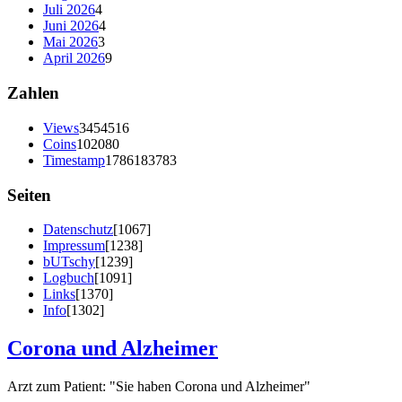
Juli 2026
4
Juni 2026
4
Mai 2026
3
April 2026
9
Zahlen
Views
3454516
Coins
102080
Timestamp
1786183783
Seiten
Datenschutz
[1067]
Impressum
[1238]
bUTschy
[1239]
Logbuch
[1091]
Links
[1370]
Info
[1302]
Corona und Alzheimer
Arzt zum Patient: "Sie haben Corona und Alzheimer"