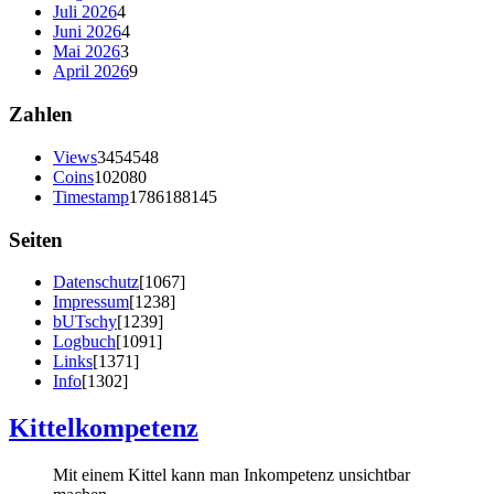
Juli 2026
4
Juni 2026
4
Mai 2026
3
April 2026
9
Zahlen
Views
3454548
Coins
102080
Timestamp
1786188145
Seiten
Datenschutz
[1067]
Impressum
[1238]
bUTschy
[1239]
Logbuch
[1091]
Links
[1371]
Info
[1302]
Kittelkompetenz
Mit einem Kittel kann man Inkompetenz unsichtbar