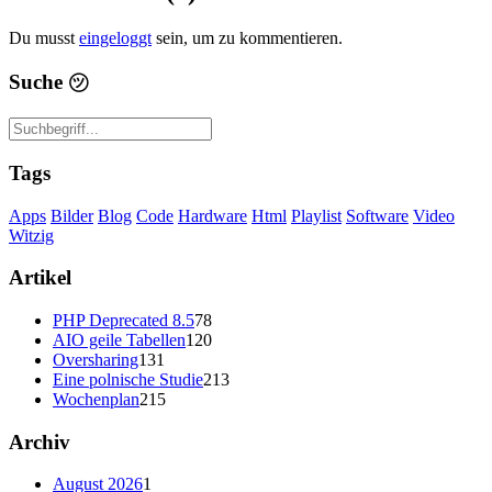
Du musst
eingeloggt
sein, um zu kommentieren.
Suche
㋡
Tags
Apps
Bilder
Blog
Code
Hardware
Html
Playlist
Software
Video
Witzig
Artikel
PHP Deprecated 8.5
78
AIO geile Tabellen
120
Oversharing
131
Eine polnische Studie
213
Wochenplan
215
Archiv
August 2026
1