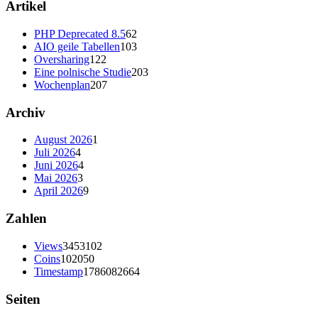
Artikel
PHP Deprecated 8.5
62
AIO geile Tabellen
103
Oversharing
122
Eine polnische Studie
203
Wochenplan
207
Archiv
August 2026
1
Juli 2026
4
Juni 2026
4
Mai 2026
3
April 2026
9
Zahlen
Views
3453102
Coins
102050
Timestamp
1786082664
Seiten