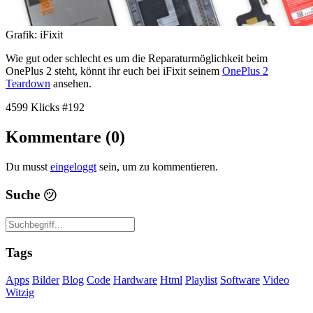
Grafik: iFixit
Wie gut oder schlecht es um die Reparaturmöglichkeit beim
OnePlus 2 steht, könnt ihr euch bei iFixit seinem
OnePlus 2
Teardown
ansehen.
4599 Klicks
#192
Kommentare (0)
Du musst
eingeloggt
sein, um zu kommentieren.
Suche
㋡
Tags
Apps
Bilder
Blog
Code
Hardware
Html
Playlist
Software
Video
Witzig