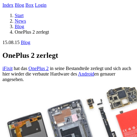
Index
Blog
Box
Login
Start
News
Blog
OnePlus 2 zerlegt
15.08.15
Blog
OnePlus 2 zerlegt
iFixit
hat das
OnePlus 2
in seine Bestandteile zerlegt und sich auch
hier wieder die verbaute Hardware des
Android
en genauer
angesehen.