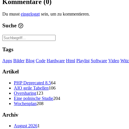
Kommentare (0)
Du musst
eingeloggt
sein, um zu kommentieren.
Suche
㋡
Tags
Apps
Bilder
Blog
Code
Hardware
Html
Playlist
Software
Video
Witz
Artikel
PHP Deprecated 8.5
64
AIO geile Tabellen
106
Oversharing
123
Eine polnische Studie
204
Wochenplan
208
Archiv
August 2026
1