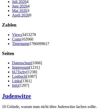
Juli 2026
4
Juni 2026
4
Mai 2026
3
April 2026
9
Zahlen
Views
3453278
Coins
102060
Timestamp
1786099617
Seiten
Datenschutz
[1066]
Impressum
[1231]
bUTschy
[1238]
Logbuch
[1087]
Links
[1361]
Info
[1297]
Judenwitze
10 Gründe, warum man nicht über Judenwitze lachen sollte.