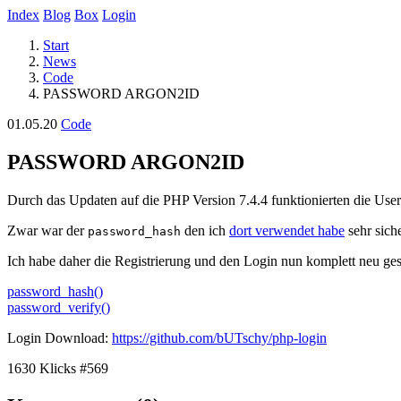
Index
Blog
Box
Login
Start
News
Code
PASSWORD ARGON2ID
01.05.20
Code
PASSWORD ARGON2ID
Durch das Updaten auf die PHP Version 7.4.4 funktionierten die Us
Zwar war der
den ich
dort verwendet habe
sehr siche
password_hash
Ich habe daher die Registrierung und den Login nun komplett neu ge
password_hash()
password_verify()
Login Download:
https://github.com/bUTschy/php-login
1630 Klicks
#569