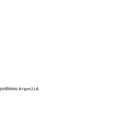
lgorithmus
.
Argon2id