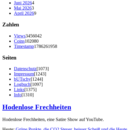
Juni 2026
4
Mai 2026
3
April 2026
9
Zahlen
Views
3456042
Coins
102080
Timestamp
1786261958
Seiten
Datenschutz
[1073]
Impressum
[1243]
bUTschy
[1244]
Logbuch
[1097]
Links
[1375]
Info
[1310]
Hodenlose Frechheiten
Hodenlose Frechheiten, eine Satire Show auf YouTube.
Heute:
Grüne Punkte, die CO2 Steuer, heisser Scheiß und die Heute