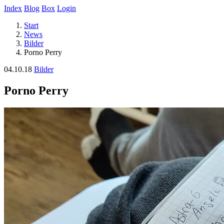
Index
Blog
Box
Login
Start
News
Bilder
Porno Perry
04.10.18
Bilder
Porno Perry