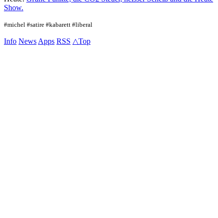
Show.
#michel #satire #kabarett #liberal
Info
News
Apps
RSS
△Top