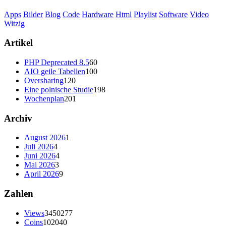
Apps
Bilder
Blog
Code
Hardware
Html
Playlist
Software
Video
Witzig
Artikel
PHP Deprecated 8.5
60
AIO geile Tabellen
100
Oversharing
120
Eine polnische Studie
198
Wochenplan
201
Archiv
August 2026
1
Juli 2026
4
Juni 2026
4
Mai 2026
3
April 2026
9
Zahlen
Views
3450277
Coins
102040