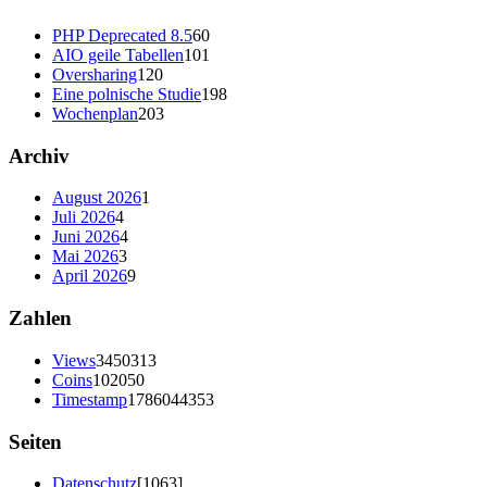
PHP Deprecated 8.5
60
AIO geile Tabellen
101
Oversharing
120
Eine polnische Studie
198
Wochenplan
203
Archiv
August 2026
1
Juli 2026
4
Juni 2026
4
Mai 2026
3
April 2026
9
Zahlen
Views
3450313
Coins
102050
Timestamp
1786044353
Seiten
Datenschutz
[1063]