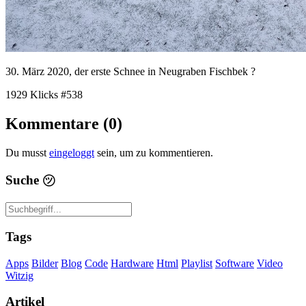
30. März 2020, der erste Schnee in Neugraben Fischbek ?️
1929 Klicks
#538
Kommentare (0)
Du musst
eingeloggt
sein, um zu kommentieren.
Suche
㋡
Tags
Apps
Bilder
Blog
Code
Hardware
Html
Playlist
Software
Video
Witzig
Artikel