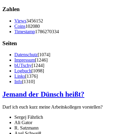
Zahlen
Views
3456152
Coins
102080
Timestamp
1786270334
Seiten
Datenschutz
[1074]
Impressum
[1246]
bUTschy
[1244]
Logbuch
[1098]
Links
[1376]
Info
[1310]
Jemand der Dünsch heißt?
Darf ich euch kurz meine Arbeitskollegen vorstellen?
Sergej Fährlich
Ali Gator
R. Satzmann
Axel Schweiß