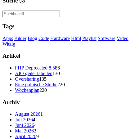
Suche
㋡
Tags
Apps
Bilder
Blog
Code
Hardware
Html
Playlist
Software
Video
Witzig
Artikel
PHP Deprecated 8.5
86
AIO geile Tabellen
130
Oversharing
135
Eine polnische Studie
220
Wochenplan
220
Archiv
August 2026
1
Juli 2026
4
Juni 2026
4
Mai 2026
3
April 2026
9