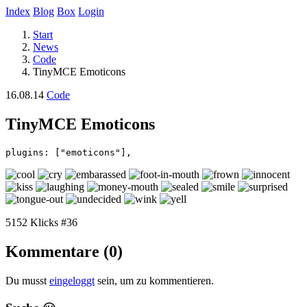
Index
Blog
Box
Login
Start
News
Code
TinyMCE Emoticons
16.08.14
Code
TinyMCE Emoticons
plugins: ["emoticons"],
5152 Klicks
#36
Kommentare (0)
Du musst
eingeloggt
sein, um zu kommentieren.