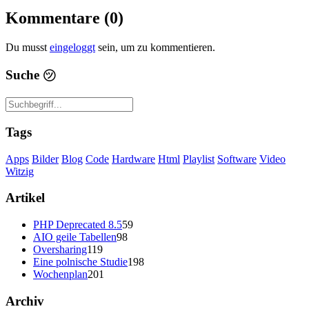
Kommentare (0)
Du musst
eingeloggt
sein, um zu kommentieren.
Suche
㋡
Tags
Apps
Bilder
Blog
Code
Hardware
Html
Playlist
Software
Video
Witzig
Artikel
PHP Deprecated 8.5
59
AIO geile Tabellen
98
Oversharing
119
Eine polnische Studie
198
Wochenplan
201
Archiv