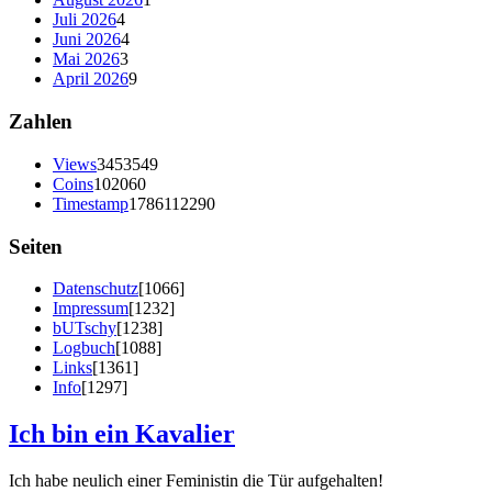
Juli 2026
4
Juni 2026
4
Mai 2026
3
April 2026
9
Zahlen
Views
3453549
Coins
102060
Timestamp
1786112290
Seiten
Datenschutz
[1066]
Impressum
[1232]
bUTschy
[1238]
Logbuch
[1088]
Links
[1361]
Info
[1297]
Ich bin ein Kavalier
Ich habe neulich einer Feministin die Tür aufgehalten!