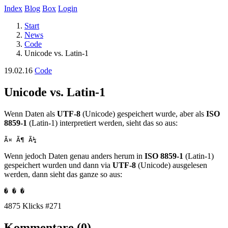
Index
Blog
Box
Login
Start
News
Code
Unicode vs. Latin-1
19.02.16
Code
Unicode vs. Latin-1
Wenn Daten als
UTF-8
(Unicode) gespeichert wurde, aber als
ISO
8859-1
(Latin-1) interpretiert werden, sieht das so aus:
Ã¤ Ã¶ Ã¼
Wenn jedoch Daten genau anders herum in
ISO 8859-1
(Latin-1)
gespeichert wurden und dann via
UTF-8
(Unicode) ausgelesen
werden, dann sieht das ganze so aus:
� � �
4875 Klicks
#271
Kommentare (0)