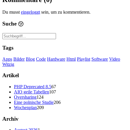
Du musst
eingeloggt
sein, um zu kommentieren.
Suche
㋡
Tags
Apps
Bilder
Blog
Code
Hardware
Html
Playlist
Software
Video
Witzig
Artikel
PHP Deprecated 8.5
67
AIO geile Tabellen
107
Oversharing
124
Eine polnische Studie
206
Wochenplan
209
Archiv
August 2026
1