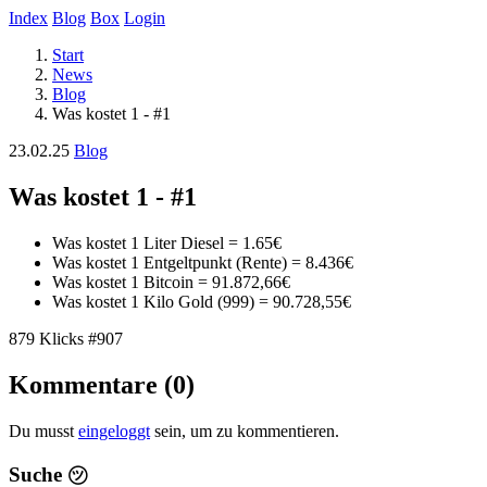
Index
Blog
Box
Login
Start
News
Blog
Was kostet 1 - #1
23.02.25
Blog
Was kostet 1 - #1
Was kostet 1 Liter Diesel =
1.65€
Was kostet 1 Entgeltpunkt (Rente) =
8.436€
Was kostet 1 Bitcoin =
91.872,66€
Was kostet 1 Kilo Gold (999) =
90.728,55€
879 Klicks
#907
Kommentare (0)
Du musst
eingeloggt
sein, um zu kommentieren.
Suche
㋡