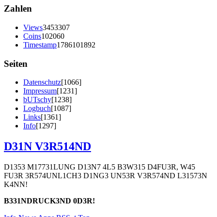
Zahlen
Views
3453307
Coins
102060
Timestamp
1786101892
Seiten
Datenschutz
[1066]
Impressum
[1231]
bUTschy
[1238]
Logbuch
[1087]
Links
[1361]
Info
[1297]
D31N V3R514ND
D1353 M17731LUNG D13N7 4L5 B3W315 D4FU3R, W45
FU3R 3R574UNL1CH3 D1NG3 UN53R V3R574ND L31573N
K4NN!
B331NDRUCK3ND 0D3R!