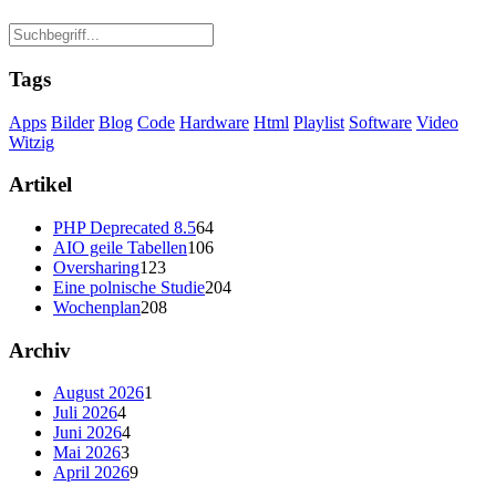
Tags
Apps
Bilder
Blog
Code
Hardware
Html
Playlist
Software
Video
Witzig
Artikel
PHP Deprecated 8.5
64
AIO geile Tabellen
106
Oversharing
123
Eine polnische Studie
204
Wochenplan
208
Archiv
August 2026
1
Juli 2026
4
Juni 2026
4
Mai 2026
3
April 2026
9