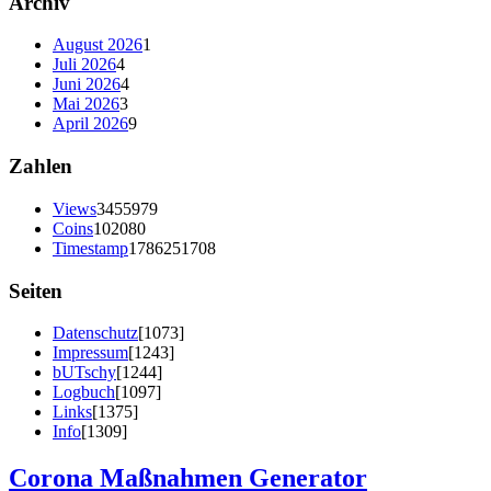
Archiv
August 2026
1
Juli 2026
4
Juni 2026
4
Mai 2026
3
April 2026
9
Zahlen
Views
3455979
Coins
102080
Timestamp
1786251708
Seiten
Datenschutz
[1073]
Impressum
[1243]
bUTschy
[1244]
Logbuch
[1097]
Links
[1375]
Info
[1309]
Corona Maßnahmen Generator