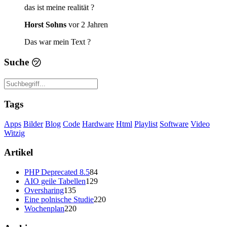
das ist meine realität ?️
Horst Sohns
vor 2 Jahren
Das war mein Text ?
Suche
㋡
Tags
Apps
Bilder
Blog
Code
Hardware
Html
Playlist
Software
Video
Witzig
Artikel
PHP Deprecated 8.5
84
AIO geile Tabellen
129
Oversharing
135
Eine polnische Studie
220
Wochenplan
220