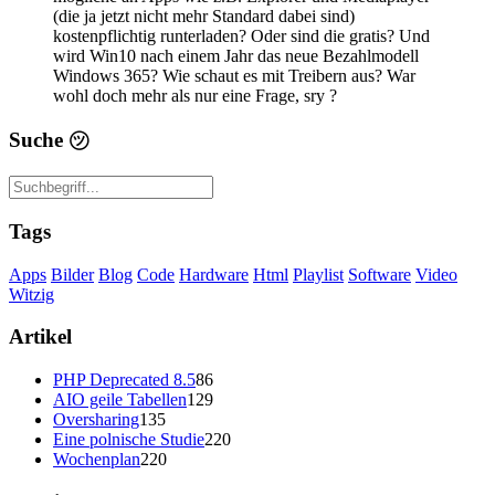
(die ja jetzt nicht mehr Standard dabei sind)
kostenpflichtig runterladen? Oder sind die gratis? Und
wird Win10 nach einem Jahr das neue Bezahlmodell
Windows 365? Wie schaut es mit Treibern aus? War
wohl doch mehr als nur eine Frage, sry ?
Suche
㋡
Tags
Apps
Bilder
Blog
Code
Hardware
Html
Playlist
Software
Video
Witzig
Artikel
PHP Deprecated 8.5
86
AIO geile Tabellen
129
Oversharing
135
Eine polnische Studie
220
Wochenplan
220