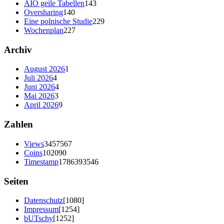
AIO geile Tabellen
143
Oversharing
140
Eine polnische Studie
229
Wochenplan
227
Archiv
August 2026
1
Juli 2026
4
Juni 2026
4
Mai 2026
3
April 2026
9
Zahlen
Views
3457567
Coins
102090
Timestamp
1786393546
Seiten
Datenschutz
[1080]
Impressum
[1254]
bUTschy
[1252]