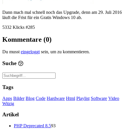
Dann mach mal schnell noch das Upgrade, denn am 29. Juli 2016
läuft die Frist für ein Gratis Windows 10 ab.
5332 Klicks
#285
Kommentare (0)
Du musst
eingeloggt
sein, um zu kommentieren.
Suche
㋡
Tags
Apps
Bilder
Blog
Code
Hardware
Html
Playlist
Software
Video
Witzig
Artikel
PHP Deprecated 8.5
93