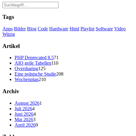
Tags
Apps
Bilder
Blog
Code
Hardware
Html
Playlist
Software
Video
Witzig
Artikel
PHP Deprecated 8.5
71
AIO geile Tabellen
110
Oversharing
125
Eine polnische Studie
208
Wochenplan
210
Archiv
August 2026
1
Juli 2026
4
Juni 2026
4
Mai 2026
3
April 2026
9