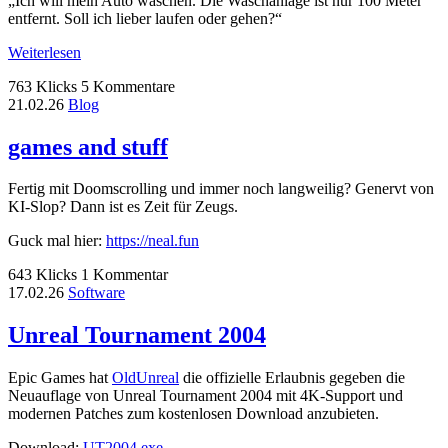
Ich will mein Auto waschen. Die Waschanlage ist nur 100 Meter
entfernt. Soll ich lieber laufen oder gehen?
Weiterlesen
763 Klicks
5 Kommentare
21.02.26
Blog
games and stuff
Fertig mit Doomscrolling und immer noch langweilig? Genervt von
KI-Slop? Dann ist es Zeit für Zeugs.
Guck mal hier:
https://neal.fun
643 Klicks
1 Kommentar
17.02.26
Software
Unreal Tournament 2004
Epic Games hat
OldUnreal
die offizielle Erlaubnis gegeben die
Neuauflage von Unreal Tournament 2004 mit 4K-Support und
modernen Patches zum kostenlosen Download anzubieten.
Download:
UT2004.exe