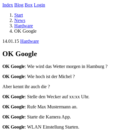
Index
Blog
Box
Login
Start
News
Hardware
OK Google
14.01.15
Hardware
OK Google
OK Google
: Wie wird das Wetter morgen in Hamburg ?
OK Google
: Wie hoch ist der Michel ?
Aber kennt ihr auch die ?
OK Google
: Stelle den Wecker auf xx:xx Uhr.
OK Google
: Rufe Max Mustermann an.
OK Google
: Starte die Kamera App.
OK Google
: WLAN Einstellung Starten.