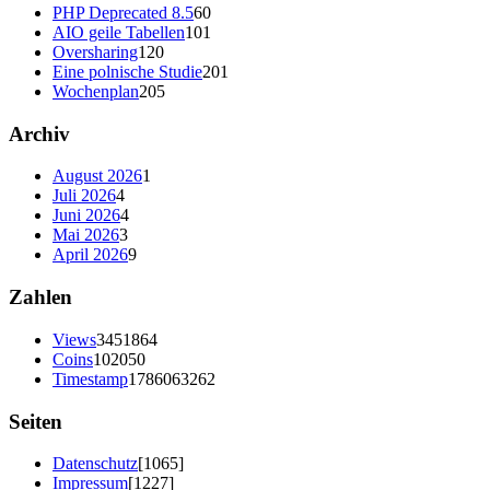
PHP Deprecated 8.5
60
AIO geile Tabellen
101
Oversharing
120
Eine polnische Studie
201
Wochenplan
205
Archiv
August 2026
1
Juli 2026
4
Juni 2026
4
Mai 2026
3
April 2026
9
Zahlen
Views
3451864
Coins
102050
Timestamp
1786063262
Seiten
Datenschutz
[1065]
Impressum
[1227]