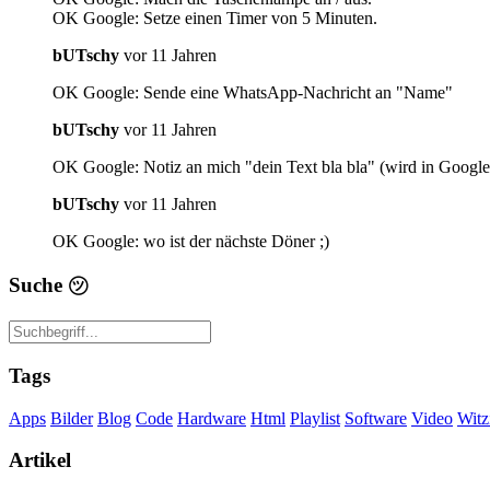
OK Google: Setze einen Timer von 5 Minuten.
bUTschy
vor 11 Jahren
OK Google: Sende eine WhatsApp-Nachricht an "Name"
bUTschy
vor 11 Jahren
OK Google: Notiz an mich "dein Text bla bla" (wird in Google
bUTschy
vor 11 Jahren
OK Google: wo ist der nächste Döner ;)
Suche
㋡
Tags
Apps
Bilder
Blog
Code
Hardware
Html
Playlist
Software
Video
Witz
Artikel